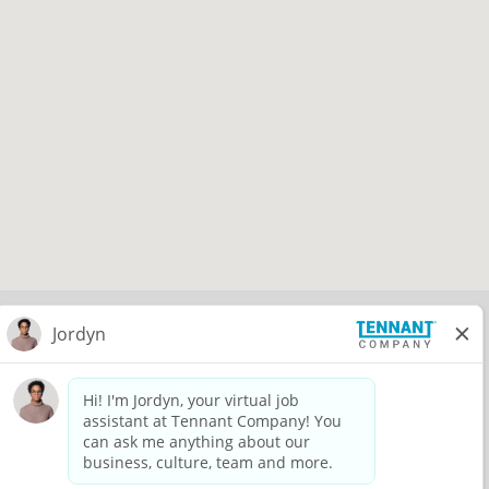
リ
ー
ン
リ
ー
ダ
ー
は
以
下
の
検
索
可
能
な
マ
© 2026 Tennant Company. All Rights Reserved.
ッ
プ
Privacy Policy
を
読
Equal Opportunity Employer
み
込
View All Jobs