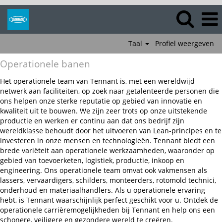
Taal
Profiel weergeven
Operationele
Operationele banen
banen
Het operationele team van Tennant is, met een wereldwijd
netwerk aan faciliteiten, op zoek naar getalenteerde personen die
ons helpen onze sterke reputatie op gebied van innovatie en
kwaliteit uit te bouwen. We zijn zeer trots op onze uitstekende
productie en werken er continu aan dat ons bedrijf zijn
wereldklasse behoudt door het uitvoeren van Lean-principes en te
investeren in onze mensen en technologieën. Tennant biedt een
brede variëteit aan operationele werkzaamheden, waaronder op
gebied van toevoerketen, logistiek, productie, inkoop en
engineering. Ons operationele team omvat ook vakmensen als
lassers, vervaardigers, schilders, monteerders, rotomold technici,
onderhoud en materiaalhandlers. Als u operationele ervaring
hebt, is Tennant waarschijnlijk perfect geschikt voor u. Ontdek de
operationele carrièremogelijkheden bij Tennant en help ons een
schonere, veiligere en gezondere wereld te creëren.