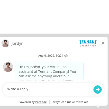
© 2026 Tennant Company. All Rights Reserved.
Privacy Policy
Equal Opportunity Employer
View All Jobs
在
在
在
在
新
新
新
新
的
的
的
的
索
索
索
索
引
引
引