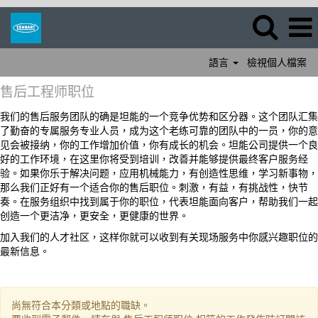
語言
檢視個人檔案
售
售后工程师职位
后
工
我们的售后服务团队的确是坦能的一个竞争优势和区分器。这个团队汇集
程
了勤奋的专属服务专业人员，成为这个老练可靠的团队中的一员，你的意
师
见会被接纳，你的工作增加价值，你有成长的机会。坦能公司提供一个良
职
好的工作环境，在这里你将受到培训，改善并能够提供最终客户服务经
位
验。如果你乐于解决问题，应用机械能力，有创造性思维，学习新事物，
那么我们正好有一个适合你的售后职位。刺激，有益，有挑战性，快节
奏。在服务组织中找到属于你的职位，代表坦能面向客户，帮助我们一起
创造一个更洁净，更安全，更健康的世界。
加入我们的人才社区，这样你就可以收到有关现场服务中你感兴趣职位的
最新信息。
尚無符合本分類或地點的職缺。